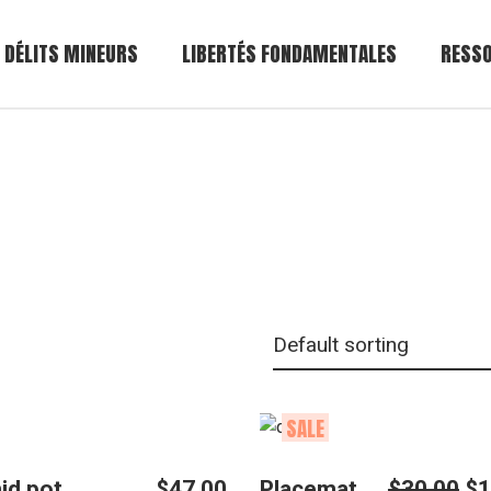
Base 
DÉLITS MINEURS
LIBERTÉS FONDAMENTALES
RESSO
Base 
SALE
id pot
$
47.00
Placemat
$
30.00
$
1