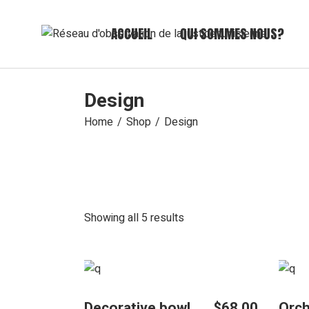
Skip
to
the
ACCUEIL
QUI SOMMES NOUS?
content
Design
Home
Shop
Design
Showing all 5 results
Decorative bowl
$
68.00
Orch