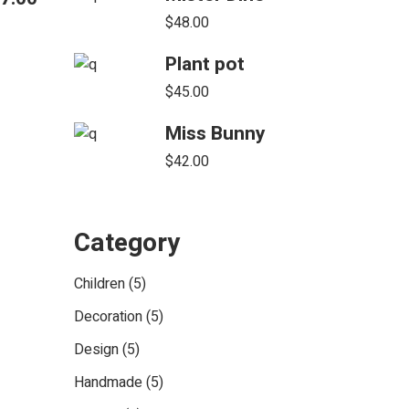
$
48.00
Plant pot
$
45.00
Miss Bunny
$
42.00
Category
5
Children
5
products
5
Decoration
5
products
5
Design
5
products
5
Handmade
5
products